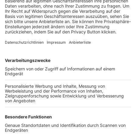
Trainerbörse
Login SpielPlus
FOLGE DEM BFV
TOP-VEREINE
TOP-PARTNER