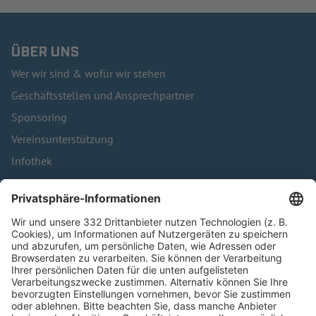
ÜBER UNS
Wer wir sind & wofür wir stehen
Geschäftsstellen und Ansprechpartner
Sponsoring
Vereinsunterstützung
Infothek
Kontakt
HÄUFIG BESUCHTE SEITEN
Pässe und Vereinswechsel
Trainerausbildung
Schulungsangebot Vereinsmitarbeiter
BFV-Geschäftsstellen