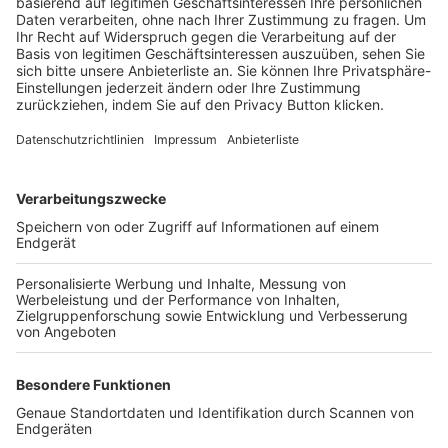
Trainerbörse
Login SpielPlus
FOLGE DEM BFV
TOP-VEREINE
TOP-PARTNER