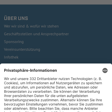
ÜBER UNS
Wer wir sind & wofür wir stehen
Geschäftsstellen und Ansprechpartner
Sponsoring
Vereinsunterstützung
Infothek
Kontakt
HÄUFIG BESUCHTE SEITEN
Pässe und Vereinswechsel
Trainerausbildung
Schulungsangebot Vereinsmitarbeiter
BFV-Geschäftsstellen