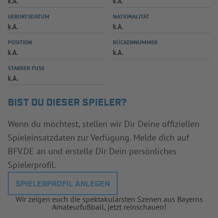
k.A.
k.A.
INFOTHEK
SPIELPLUS
GEBURTSDATUM
NATIONALITÄT
k.A.
k.A.
POSITION
RÜCKENNUMMER
k.A.
k.A.
STARKER FUSS
k.A.
BIST DU DIESER SPIELER?
Wenn du möchtest, stellen wir Dir Deine offiziellen
Spieleinsatzdaten zur Verfügung. Melde dich auf
BFV.DE an und erstelle Dir Dein persönliches
Spielerprofil.
SPIELERPROFIL ANLEGEN
Wir zeigen euch die spektakulärsten Szenen aus Bayerns
Amateurfußball, jetzt reinschauen!