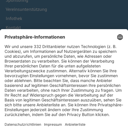
Sponsoring
Vereinsunterstützung
Infothek
Kontakt
HÄUFIG BESUCHTE SEITEN
Pässe und Vereinswechsel
Trainerausbildung
Schulungsangebot Vereinsmitarbeiter
BFV-Geschäftsstellen
Trainerbörse
Login SpielPlus
FOLGE DEM BFV