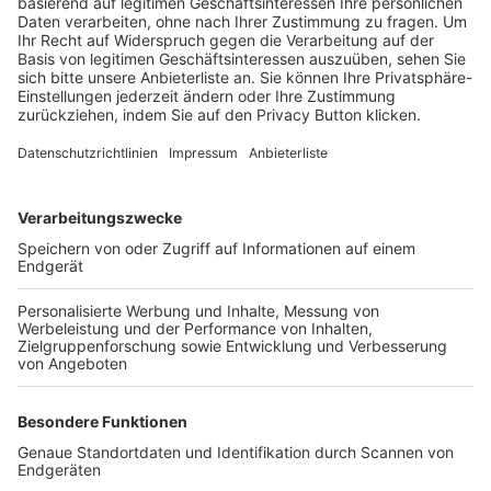
Trainerbörse
Login SpielPlus
FOLGE DEM BFV
TOP-VEREINE
TOP-PARTNER