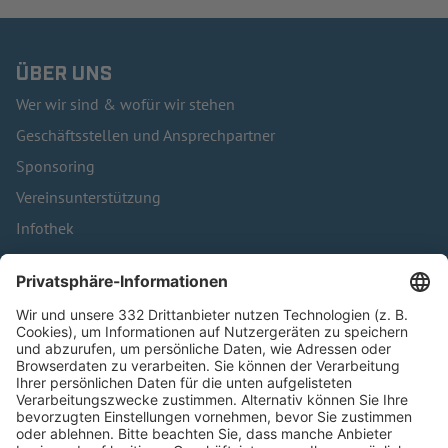
ÜBER UNS
Wer wir sind & wofür wir stehen
Geschäftsstellen und Ansprechpartner
Sponsoring
Vereinsunterstützung
Infothek
Kontakt
HÄUFIG BESUCHTE SEITEN
Pässe und Vereinswechsel
Trainerausbildung
Schulungsangebot Vereinsmitarbeiter
BFV-Geschäftsstellen