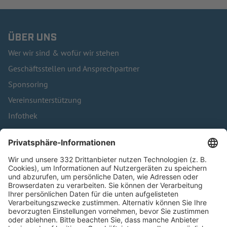
ÜBER UNS
Wer wir sind & wofür wir stehen
Geschäftsstellen und Ansprechpartner
Sponsoring
Vereinsunterstützung
Infothek
Kontakt
HÄUFIG BESUCHTE SEITEN
Pässe und Vereinswechsel
Trainerausbildung
Schulungsangebot Vereinsmitarbeiter
BFV-Geschäftsstellen