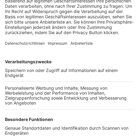
Trainerbörse
Login SpielPlus
FOLGE DEM BFV
TOP-VEREINE
TOP-PARTNER