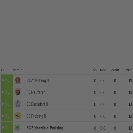
Pl.
Verein
Sp.
Torv.
Tordiff.
Pkt.
BC Attaching II
1.
0
0:0
0
0
FC Neufahrn
1.
0
0:0
0
0
SC Kirchdorf II
1.
0
0:0
0
0
SE Freising II
1.
0
0:0
0
0
SG Eichenfeld-Freising
1.
0
0:0
0
0