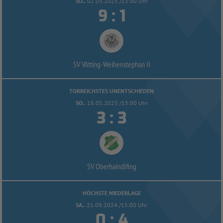
SO..
02.03.2025 /13:00 Uhr


:
SV Vötting-
Weihenstephan II
TORREICHSTES UNENTSCHIEDEN
SO..
18.05.2025 /15:00 Uhr


:
SV Oberhaindlfing
HÖCHSTE NIEDERLAGE
SA..
21.09.2024 /15:00 Uhr


: