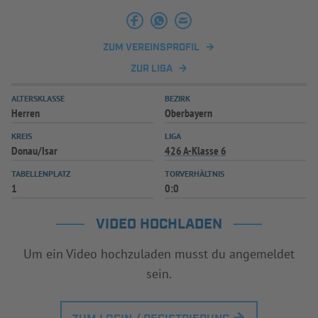
INFOTHEK
SPIELPLUS
ZUM VEREINSPROFIL
ZUR LIGA
ALTERSKLASSE
BEZIRK
Herren
Oberbayern
KREIS
LIGA
Donau/Isar
426 A-Klasse 6
TABELLENPLATZ
TORVERHÄLTNIS
1
0:0
VIDEO HOCHLADEN
Um ein Video hochzuladen musst du angemeldet
sein.