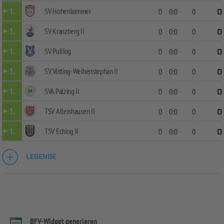
SV Hohenkammer
1.
0
0:0
0
0
SV Kranzberg II
1.
0
0:0
0
0
SV Pulling
1.
0
0:0
0
0
SV Vötting-Weihenstephan II
1.
0
0:0
0
0
SVA Palzing II
1.
0
0:0
0
0
TSV Allershausen II
1.
0
0:0
0
0
TSV Eching II
1.
0
0:0
0
0
LEGENDE
BFV-Widget generieren