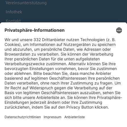
Vereinsunterstützung
Infothek
Kontakt
HÄUFIG BESUCHTE SEITEN
Pässe und Vereinswechsel
Trainerausbildung
Schulungsangebot Vereinsmitarbeiter
BFV-Geschäftsstellen
Trainerbörse
Login SpielPlus
FOLGE DEM BFV