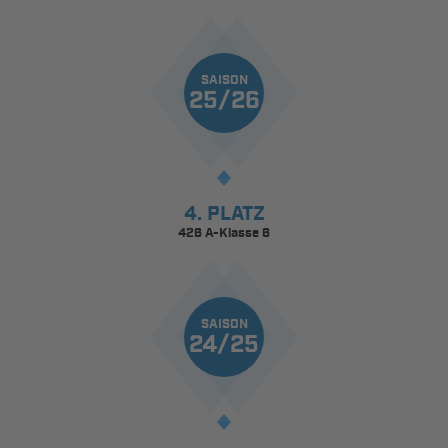
SAISON
25/26
4. PLATZ
426 A-Klasse 6
SAISON
24/25