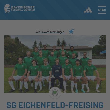
MENÜ
Jetzt einloggen
Als Favorit hinzufügen
ERGEBNISSE & WETTBEWERBE
NEUIGKEITEN
SPIELBETRIEB & VERBANDSLEBEN
AUSBILDUNG & FÖRDERUNG
DER VERBAND
SG EICHENFELD-FREISING