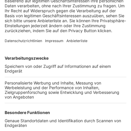
Trainerbörse
Login SpielPlus
FOLGE DEM BFV
TOP-VEREINE
TOP-PARTNER