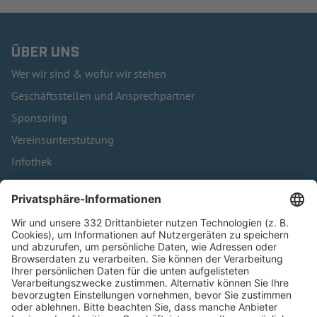
ÜBER UNS
Wer wir sind & wofür wir stehen
Geschäftsstellen und Ansprechpartner
Sponsoring
Vereinsunterstützung
Infothek
Kontakt
HÄUFIG BESUCHTE SEITEN
Pässe und Vereinswechsel
Trainerausbildung
Schulungsangebot Vereinsmitarbeiter
BFV-Geschäftsstellen