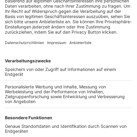
Trainerbörse
Login SpielPlus
FOLGE DEM BFV
TOP-VEREINE
TOP-PARTNER