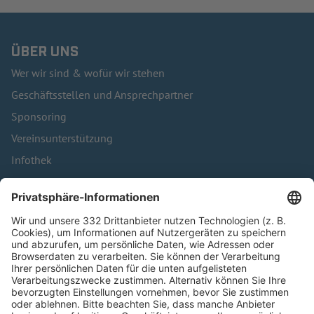
ÜBER UNS
Wer wir sind & wofür wir stehen
Geschäftsstellen und Ansprechpartner
Sponsoring
Vereinsunterstützung
Infothek
Kontakt
HÄUFIG BESUCHTE SEITEN
Pässe und Vereinswechsel
Trainerausbildung
Schulungsangebot Vereinsmitarbeiter
BFV-Geschäftsstellen