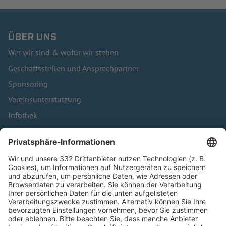
ÜBER UNS
Wer wir sind & wofür wir stehen
Geschäftsstellen und Ansprechpartner
Sponsoring
Vereinsunterstützung
Infothek
Kontakt
HÄUFIG BESUCHTE SEITEN
Pässe und Vereinswechsel
Trainerausbildung
Schulungsangebot Vereinsmitarbeiter
BFV-Geschäftsstellen