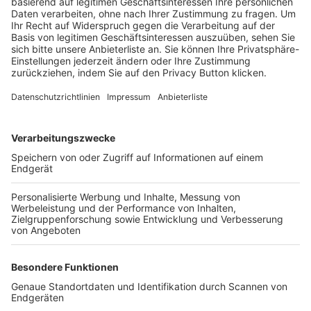
Trainerbörse
Login SpielPlus
FOLGE DEM BFV
TOP-VEREINE
TOP-PARTNER