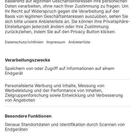
Trainerbörse
Login SpielPlus
FOLGE DEM BFV
TOP-VEREINE
TOP-PARTNER