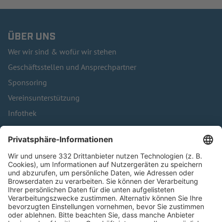
ÜBER UNS
Wer wir sind & wofür wir stehen
Geschäftsstellen und Ansprechpartner
Sponsoring
Vereinsunterstützung
Infothek
Kontakt
HÄUFIG BESUCHTE SEITEN
Pässe und Vereinswechsel
Trainerausbildung
Schulungsangebot Vereinsmitarbeiter
BFV-Geschäftsstellen