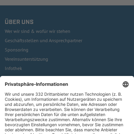
ÜBER UNS
Wer wir sind & wofür wir stehen
Geschäftsstellen und Ansprechpartner
Sponsoring
Vereinsunterstützung
Infothek
Kontakt
HÄUFIG BESUCHTE SEITEN
Pässe und Vereinswechsel
Trainerausbildung
Schulungsangebot Vereinsmitarbeiter
BFV-Geschäftsstellen