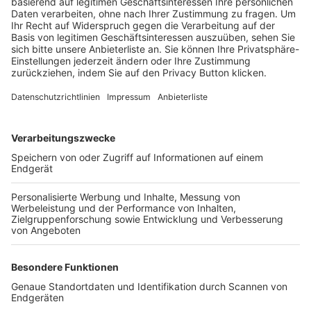
Trainerbörse
Login SpielPlus
FOLGE DEM BFV
TOP-VEREINE
TOP-PARTNER