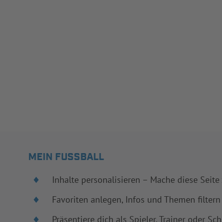
MEIN FUSSBALL
Inhalte personalisieren – Mache diese Seite
Favoriten anlegen, Infos und Themen filtern
Präsentiere dich als Spieler, Trainer oder Sch