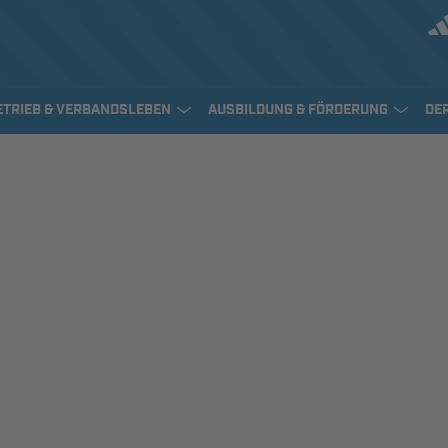
ETRIEB & VERBANDSLEBEN
AUSBILDUNG & FÖRDERUNG
DE