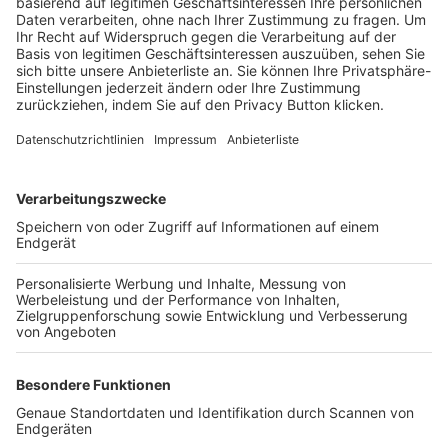
Trainerbörse
Login SpielPlus
FOLGE DEM BFV
TOP-VEREINE
TOP-PARTNER