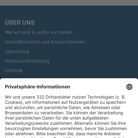
ÜBER UNS
Wer wir sind & wofür wir stehen
Geschäftsstellen und Ansprechpartner
Sponsoring
Vereinsunterstützung
Infothek
Kontakt
HÄUFIG BESUCHTE SEITEN
Pässe und Vereinswechsel
Trainerausbildung
Schulungsangebot Vereinsmitarbeiter
BFV-Geschäftsstellen