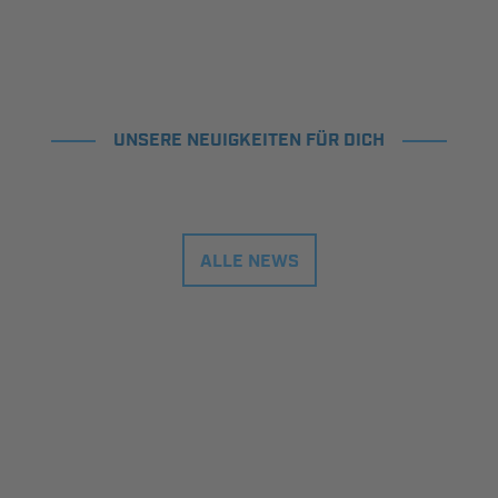
UNSERE NEUIGKEITEN FÜR DICH
ALLE NEWS