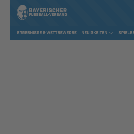
ERGEBNISSE & WETTBEWERBE
NEUIGKEITEN
SPIELB