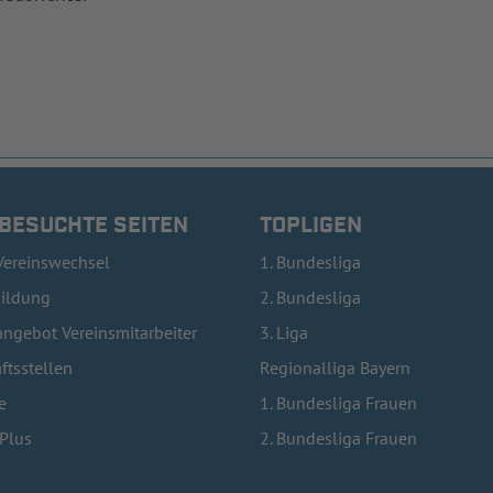
 BESUCHTE SEITEN
TOPLIGEN
Vereinswechsel
1. Bundesliga
bildung
2. Bundesliga
ngebot Vereinsmitarbeiter
3. Liga
ftsstellen
Regionalliga Bayern
e
1. Bundesliga Frauen
lPlus
2. Bundesliga Frauen