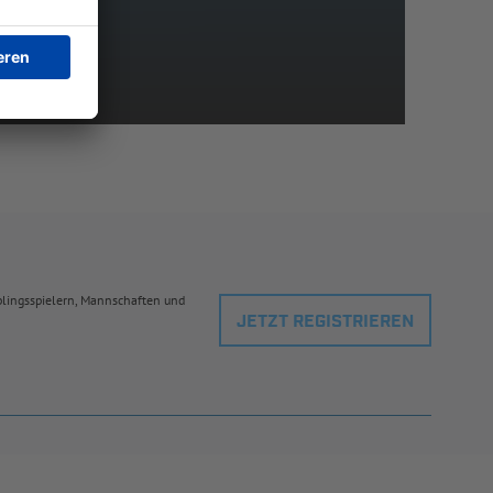
eblingsspielern, Mannschaften und
JETZT REGISTRIEREN