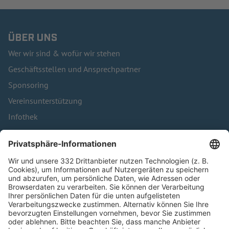
ÜBER UNS
Wer wir sind & wofür wir stehen
Geschäftsstellen und Ansprechpartner
Sponsoring
Vereinsunterstützung
Infothek
Kontakt
HÄUFIG BESUCHTE SEITEN
Pässe und Vereinswechsel
Trainerausbildung
Schulungsangebot Vereinsmitarbeiter
BFV-Geschäftsstellen