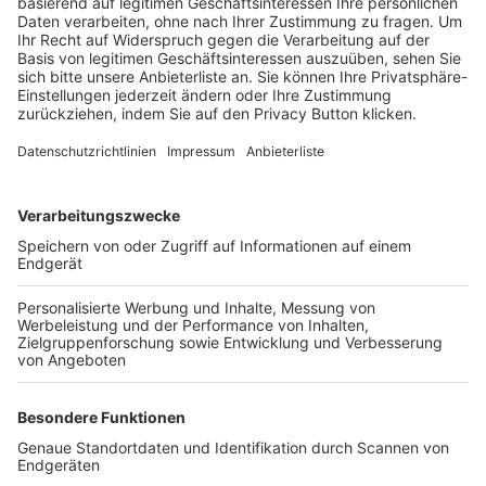
Trainerbörse
Login SpielPlus
FOLGE DEM BFV
TOP-VEREINE
TOP-PARTNER