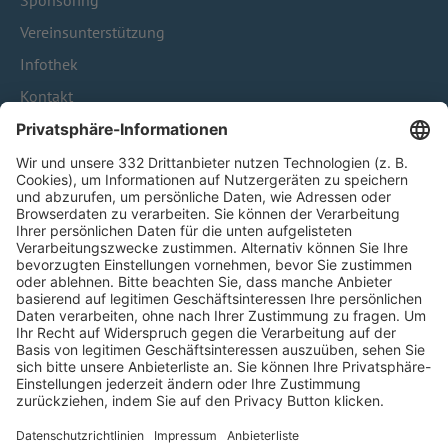
Sponsoring
Vereinsunterstützung
Infothek
Kontakt
HÄUFIG BESUCHTE SEITEN
Pässe und Vereinswechsel
Trainerausbildung
Schulungsangebot Vereinsmitarbeiter
BFV-Geschäftsstellen
Trainerbörse
Login SpielPlus
FOLGE DEM BFV