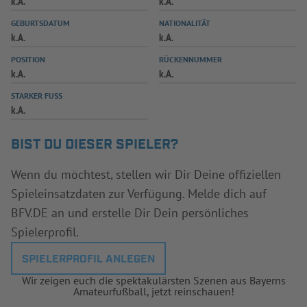
k.A.
k.A.
INFOTHEK
SPIELPLUS
GEBURTSDATUM
NATIONALITÄT
k.A.
k.A.
POSITION
RÜCKENNUMMER
k.A.
k.A.
STARKER FUSS
k.A.
BIST DU DIESER SPIELER?
Wenn du möchtest, stellen wir Dir Deine offiziellen
Spieleinsatzdaten zur Verfügung. Melde dich auf
BFV.DE an und erstelle Dir Dein persönliches
Spielerprofil.
SPIELERPROFIL ANLEGEN
Wir zeigen euch die spektakulärsten Szenen aus Bayerns
Amateurfußball, jetzt reinschauen!