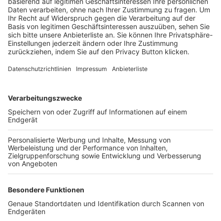
Trainerbörse
Login SpielPlus
FOLGE DEM BFV
TOP-VEREINE
TOP-PARTNER