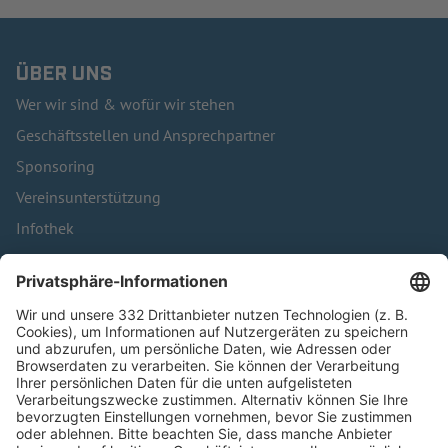
ÜBER UNS
Wer wir sind & wofür wir stehen
Geschäftsstellen und Ansprechpartner
Sponsoring
Vereinsunterstützung
Infothek
Kontakt
HÄUFIG BESUCHTE SEITEN
Pässe und Vereinswechsel
Trainerausbildung
Schulungsangebot Vereinsmitarbeiter
BFV-Geschäftsstellen