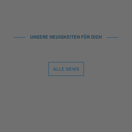
UNSERE NEUIGKEITEN FÜR DICH
ALLE NEWS