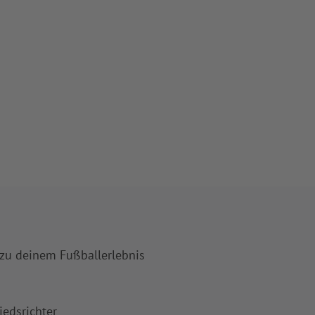
 zu deinem Fußballerlebnis
iedsrichter