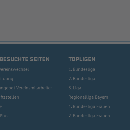
 BESUCHTE SEITEN
TOPLIGEN
Vereinswechsel
1. Bundesliga
bildung
2. Bundesliga
ngebot Vereinsmitarbeiter
3. Liga
ftsstellen
Regionalliga Bayern
e
1. Bundesliga Frauen
lPlus
2. Bundesliga Frauen