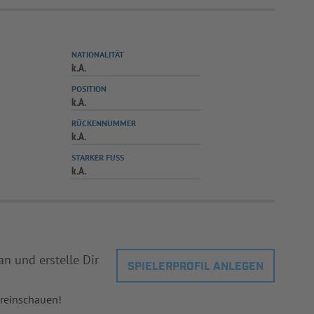
NATIONALITÄT
k.A.
POSITION
k.A.
RÜCKENNUMMER
k.A.
STARKER FUSS
k.A.
an und erstelle Dir
SPIELERPROFIL ANLEGEN
 reinschauen!