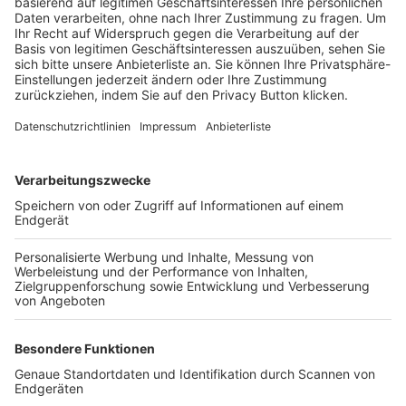
Trainerbörse
Login SpielPlus
FOLGE DEM BFV
TOP-VEREINE
TOP-PARTNER