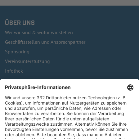
ÜBER UNS
Wer wir sind & wofür wir stehen
Geschäftsstellen und Ansprechpartner
Sponsoring
Vereinsunterstützung
Infothek
Kontakt
HÄUFIG BESUCHTE SEITEN
Pässe und Vereinswechsel
Trainerausbildung
Schulungsangebot Vereinsmitarbeiter
BFV-Geschäftsstellen