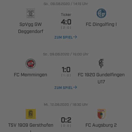
., 
/

Uhr
Ticker

 
  
    

ZUM SPIEL
., 
/

Uhr

 
  
    

ZUM SPIEL
., 
/

Uhr

  
  
    
