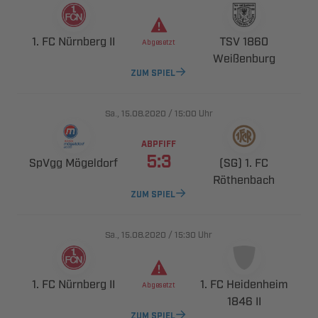
   
 


ZUM SPIEL
., 
/

Uhr
ABPFIFF

 
  

ZUM SPIEL
., 
/

Uhr
   
  

 
ZUM SPIEL