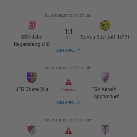
., 
/

Uhr

 
  
    
 
ZUM SPIEL
., 
/

Uhr
  
 ​


ZUM SPIEL
., 
/

Uhr