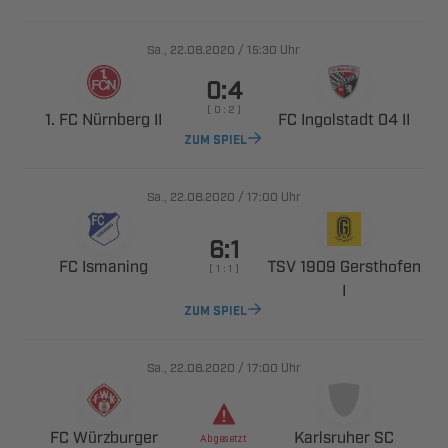
., 
/

Uhr

    
   
   
ZUM SPIEL
., 
/

Uhr

 
  
    

ZUM SPIEL
., 
/

Uhr
 
 
