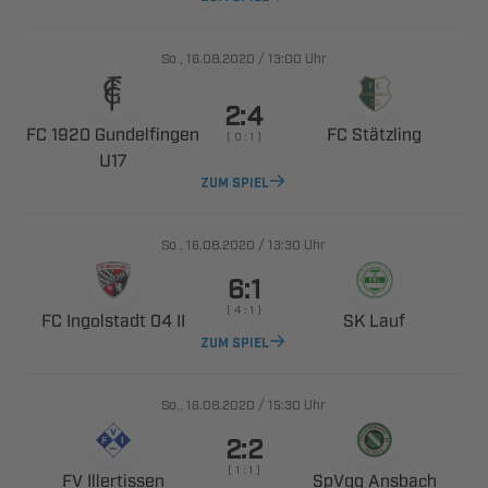
., 
/

Uhr

  
 
    

ZUM SPIEL
., 
/

Uhr

    
   
 
ZUM SPIEL
., 
/

Uhr

    
 
 