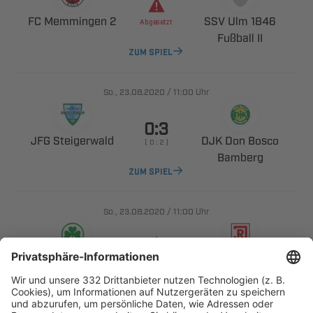
  
  

 
ZUM SPIEL
., 
/

Uhr

 
  
    

ZUM SPIEL
., 
/

Uhr
  
 


 
ZUM SPIEL