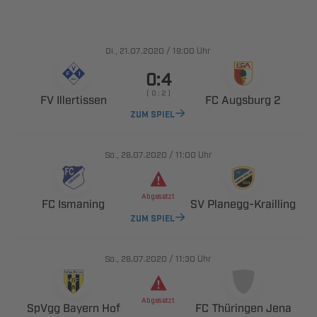
., 
/

Uhr

    
 
  
ZUM SPIEL
., 
/

Uhr

 
 ​
ZUM SPIEL
., 
/

Uhr

  
  