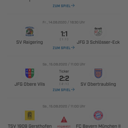
ZUM SPIEL
., 
/

Uhr

    
 
  ​
ZUM SPIEL
., 
/

Uhr
Ticker

  
 
    
ZUM SPIEL
., 
/

Uhr
  
   
