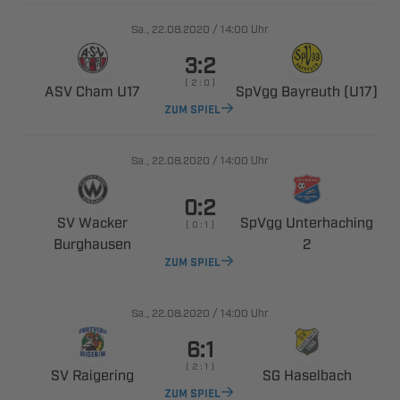
., 
/

Uhr

    
  
  
ZUM SPIEL
., 
/

Uhr

 
 
    


ZUM SPIEL
., 
/

Uhr

    
 
 
ZUM SPIEL