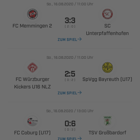
., 
/

Uhr

  

    

ZUM SPIEL
., 
/

Uhr

 
  
    
  
ZUM SPIEL
., 
/

Uhr

    
  
 
ZUM SPIEL