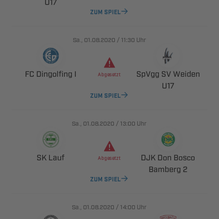

ZUM SPIEL
., 
/

Uhr
  
  


ZUM SPIEL
., 
/

Uhr
 
  

 
ZUM SPIEL
., 
/

Uhr