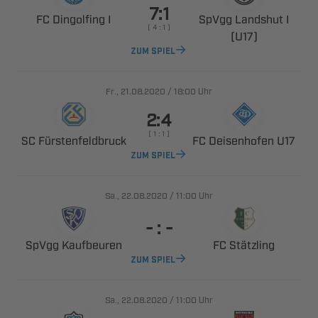

  
  
    

ZUM SPIEL
., 
/

Uhr

    
 
  
ZUM SPIEL
., 
/

Uhr
  
 
 
ZUM SPIEL
., 
/

Uhr