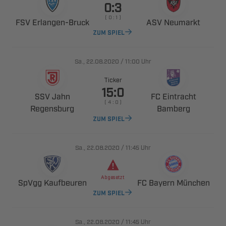

    
 ​
 
ZUM SPIEL
., 
/

Uhr
Ticker

 
 
    


ZUM SPIEL
., 
/

Uhr

 
  
ZUM SPIEL
., 
/

Uhr