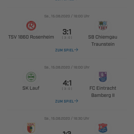
., 
/

Uhr

  
 
    

ZUM SPIEL
., 
/

Uhr

 
 
    
 
ZUM SPIEL
., 
/

Uhr
