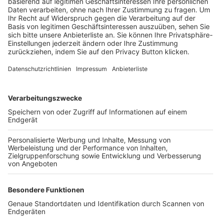
Trainerbörse
Login SpielPlus
FOLGE DEM BFV
TOP-VEREINE
TOP-PARTNER