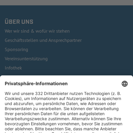
ÜBER UNS
Wer wir sind & wofür wir stehen
Geschäftsstellen und Ansprechpartner
Sponsoring
Vereinsunterstützung
Infothek
Kontakt
HÄUFIG BESUCHTE SEITEN
Pässe und Vereinswechsel
Trainerausbildung
Schulungsangebot Vereinsmitarbeiter
BFV-Geschäftsstellen