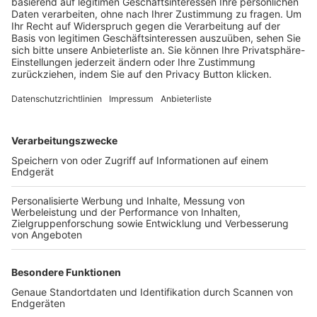
Trainerbörse
Login SpielPlus
FOLGE DEM BFV
TOP-VEREINE
TOP-PARTNER