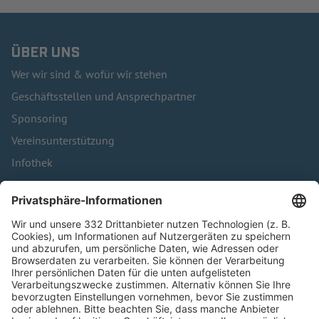
ÜBER UNS
Wer wir sind & wofür wir stehen
Geschäftsstellen und Ansprechpartner
Sponsoring
Vereinsunterstützung
Infothek
Kontakt
HÄUFIG BESUCHTE SEITEN
Pässe und Vereinswechsel
Trainerausbildung
Schulungsangebot Vereinsmitarbeiter
BFV-Geschäftsstellen