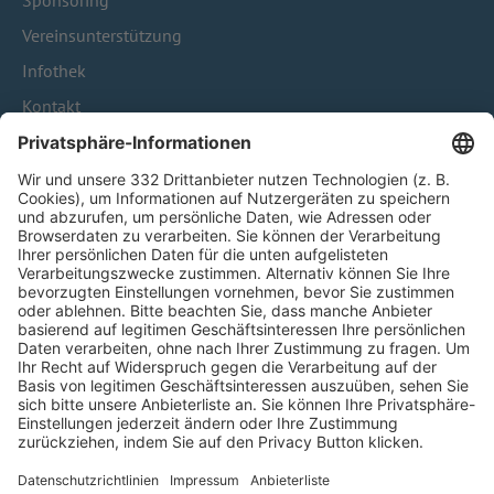
Sponsoring
Vereinsunterstützung
Infothek
Kontakt
HÄUFIG BESUCHTE SEITEN
Pässe und Vereinswechsel
Trainerausbildung
Schulungsangebot Vereinsmitarbeiter
BFV-Geschäftsstellen
Trainerbörse
Login SpielPlus
FOLGE DEM BFV