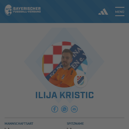
MENÜ
Jetzt einloggen
ERGEBNISSE & WETTBEWERBE
NEUIGKEITEN
SPIELBETRIEB & VERBANDSLEBEN
ILIJA KRISTIC
AUSBILDUNG & FÖRDERUNG
DER VERBAND
MANNSCHAFTSART
SPITZNAME