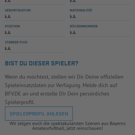
k.A.
k.A.
INFOTHEK
SPIELPLUS
GEBURTSDATUM
NATIONALITÄT
k.A.
k.A.
POSITION
RÜCKENNUMMER
k.A.
k.A.
STARKER FUSS
k.A.
BIST DU DIESER SPIELER?
Wenn du möchtest, stellen wir Dir Deine offiziellen
Spieleinsatzdaten zur Verfügung. Melde dich auf
BFV.DE an und erstelle Dir Dein persönliches
Spielerprofil.
SPIELERPROFIL ANLEGEN
Wir zeigen euch die spektakulärsten Szenen aus Bayerns
Amateurfußball, jetzt reinschauen!