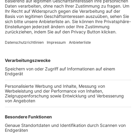
Trainerbörse
Login SpielPlus
FOLGE DEM BFV
TOP-VEREINE
TOP-PARTNER