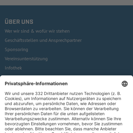
ÜBER UNS
Wer wir sind & wofür wir stehen
Geschäftsstellen und Ansprechpartner
Sponsoring
Vereinsunterstützung
Infothek
Kontakt
HÄUFIG BESUCHTE SEITEN
Pässe und Vereinswechsel
Trainerausbildung
Schulungsangebot Vereinsmitarbeiter
BFV-Geschäftsstellen