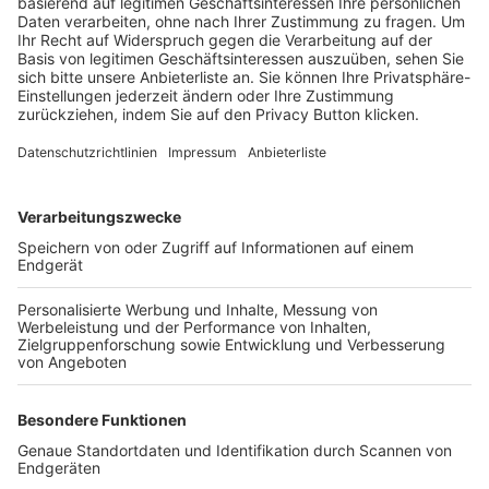
Trainerbörse
Login SpielPlus
FOLGE DEM BFV
TOP-VEREINE
TOP-PARTNER