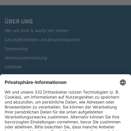
ÜBER UNS
Wer wir sind & wofür wir stehen
Geschäftsstellen und Ansprechpartner
Sponsoring
Vereinsunterstützung
Infothek
Kontakt
HÄUFIG BESUCHTE SEITEN
Pässe und Vereinswechsel
Trainerausbildung
Schulungsangebot Vereinsmitarbeiter
BFV-Geschäftsstellen