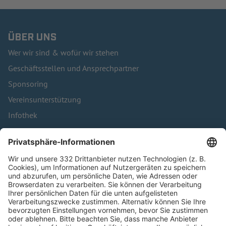
ÜBER UNS
Wer wir sind & wofür wir stehen
Geschäftsstellen und Ansprechpartner
Sponsoring
Vereinsunterstützung
Infothek
Kontakt
HÄUFIG BESUCHTE SEITEN
Pässe und Vereinswechsel
Trainerausbildung
Schulungsangebot Vereinsmitarbeiter
BFV-Geschäftsstellen