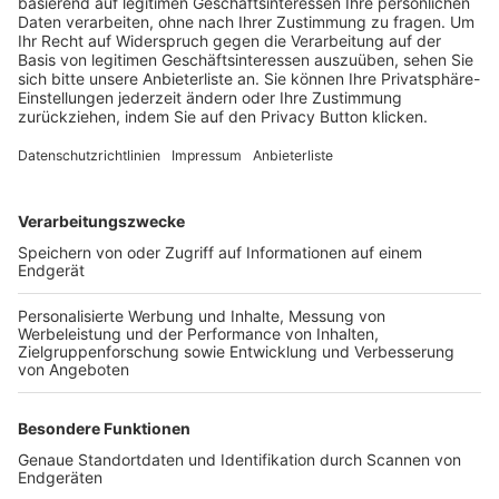
Trainerbörse
Login SpielPlus
FOLGE DEM BFV
TOP-VEREINE
TOP-PARTNER