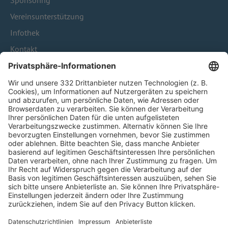
Sponsoring
Vereinsunterstützung
Infothek
Kontakt
HÄUFIG BESUCHTE SEITEN
Pässe und Vereinswechsel
Trainerausbildung
Schulungsangebot Vereinsmitarbeiter
BFV-Geschäftsstellen
Trainerbörse
Login SpielPlus
FOLGE DEM BFV