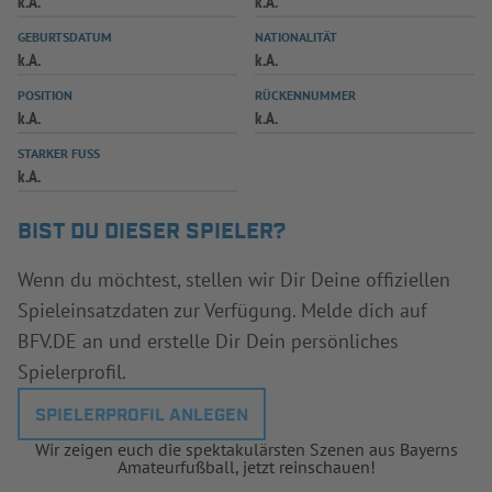
k.A.
k.A.
INFOTHEK
SPIELPLUS
GEBURTSDATUM
NATIONALITÄT
k.A.
k.A.
POSITION
RÜCKENNUMMER
k.A.
k.A.
STARKER FUSS
k.A.
BIST DU DIESER SPIELER?
Wenn du möchtest, stellen wir Dir Deine offiziellen
Spieleinsatzdaten zur Verfügung. Melde dich auf
BFV.DE an und erstelle Dir Dein persönliches
Spielerprofil.
SPIELERPROFIL ANLEGEN
Wir zeigen euch die spektakulärsten Szenen aus Bayerns
Amateurfußball, jetzt reinschauen!