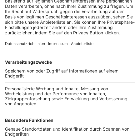
Trainerbörse
Login SpielPlus
FOLGE DEM BFV
TOP-VEREINE
TOP-PARTNER