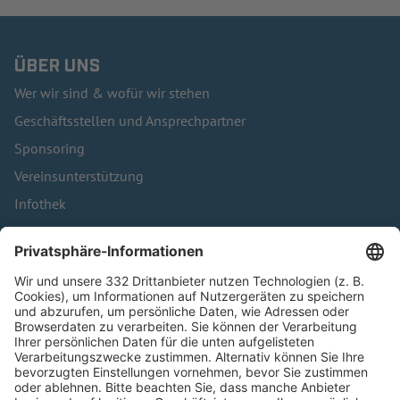
ÜBER UNS
Wer wir sind & wofür wir stehen
Geschäftsstellen und Ansprechpartner
Sponsoring
Vereinsunterstützung
Infothek
Kontakt
HÄUFIG BESUCHTE SEITEN
Pässe und Vereinswechsel
Trainerausbildung
Schulungsangebot Vereinsmitarbeiter
BFV-Geschäftsstellen