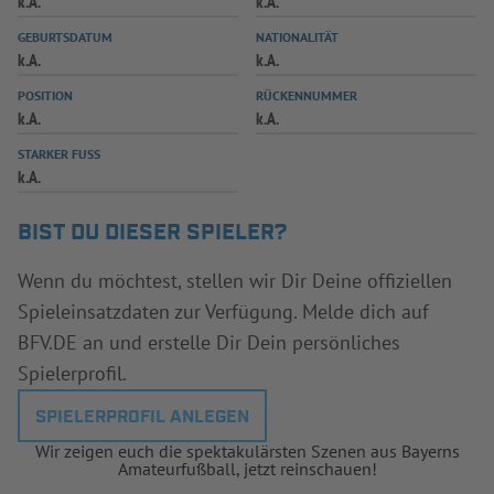
k.A.
k.A.
INFOTHEK
SPIELPLUS
GEBURTSDATUM
NATIONALITÄT
k.A.
k.A.
POSITION
RÜCKENNUMMER
k.A.
k.A.
STARKER FUSS
k.A.
BIST DU DIESER SPIELER?
Wenn du möchtest, stellen wir Dir Deine offiziellen
Spieleinsatzdaten zur Verfügung. Melde dich auf
BFV.DE an und erstelle Dir Dein persönliches
Spielerprofil.
SPIELERPROFIL ANLEGEN
Wir zeigen euch die spektakulärsten Szenen aus Bayerns
Amateurfußball, jetzt reinschauen!