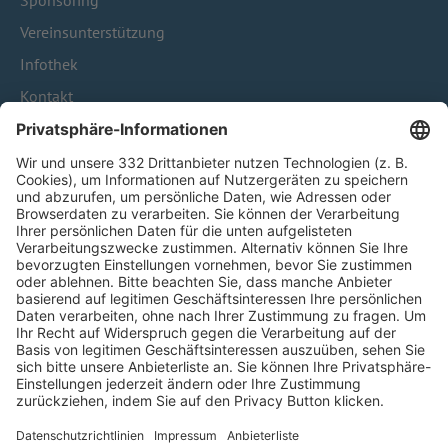
Sponsoring
Vereinsunterstützung
Infothek
Kontakt
HÄUFIG BESUCHTE SEITEN
Pässe und Vereinswechsel
Trainerausbildung
Schulungsangebot Vereinsmitarbeiter
BFV-Geschäftsstellen
Trainerbörse
Login SpielPlus
FOLGE DEM BFV