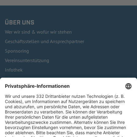
ÜBER UNS
Wer wir sind & wofür wir stehen
Geschäftsstellen und Ansprechpartner
Sponsoring
Vereinsunterstützung
Infothek
Kontakt
HÄUFIG BESUCHTE SEITEN
Pässe und Vereinswechsel
Trainerausbildung
Schulungsangebot Vereinsmitarbeiter
BFV-Geschäftsstellen