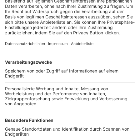
Trainerbörse
Login SpielPlus
FOLGE DEM BFV
TOP-VEREINE
TOP-PARTNER