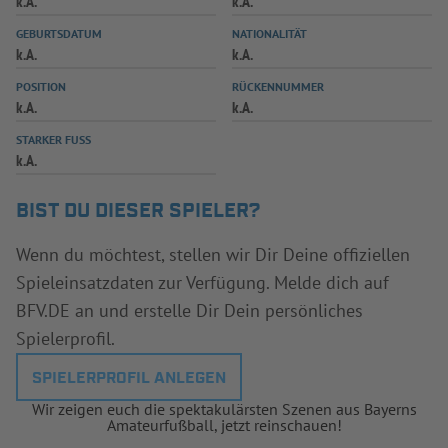
k.A.
k.A.
INFOTHEK
SPIELPLUS
GEBURTSDATUM
NATIONALITÄT
k.A.
k.A.
POSITION
RÜCKENNUMMER
k.A.
k.A.
STARKER FUSS
k.A.
BIST DU DIESER SPIELER?
Wenn du möchtest, stellen wir Dir Deine offiziellen
Spieleinsatzdaten zur Verfügung. Melde dich auf
BFV.DE an und erstelle Dir Dein persönliches
Spielerprofil.
SPIELERPROFIL ANLEGEN
Wir zeigen euch die spektakulärsten Szenen aus Bayerns
Amateurfußball, jetzt reinschauen!