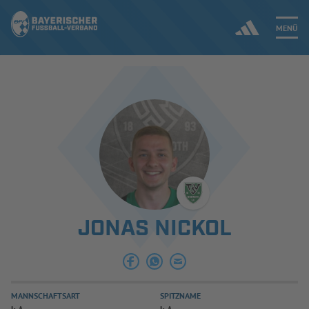
MENÜ
Jetzt einloggen
ERGEBNISSE & WETTBEWERBE
NEUIGKEITEN
SPIELBETRIEB & VERBANDSLEBEN
JONAS NICKOL
AUSBILDUNG & FÖRDERUNG
DER VERBAND
MANNSCHAFTSART
SPITZNAME