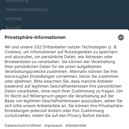
Sponsoring
Vereinsunterstützung
Infothek
Kontakt
HÄUFIG BESUCHTE SEITEN
Pässe und Vereinswechsel
Trainerausbildung
Schulungsangebot Vereinsmitarbeiter
BFV-Geschäftsstellen
Trainerbörse
Login SpielPlus
FOLGE DEM BFV