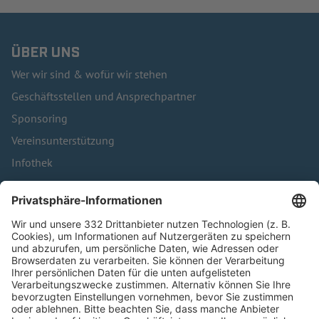
ÜBER UNS
Wer wir sind & wofür wir stehen
Geschäftsstellen und Ansprechpartner
Sponsoring
Vereinsunterstützung
Infothek
Kontakt
HÄUFIG BESUCHTE SEITEN
Pässe und Vereinswechsel
Trainerausbildung
Schulungsangebot Vereinsmitarbeiter
BFV-Geschäftsstellen