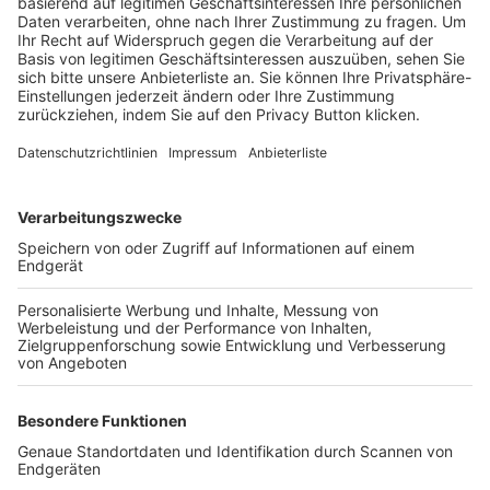
Trainerbörse
Login SpielPlus
FOLGE DEM BFV
TOP-VEREINE
TOP-PARTNER