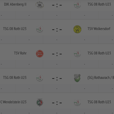
-
:
-
DJK Abenberg II
TSG 08 Roth U23
-
-
-
-
-
-
:
-
TSG 08 Roth U23
TSV Wolkersdorf
-
-
-
-
-
-
:
-
TSV Rohr
TSG 08 Roth U23
-
-
-
-
-
-
:
-
TSG 08 Roth U23
(SG) Rothaurach /
B
-
-
-
-
-
-
:
-
FC Wendelstein U23
TSG 08 Roth U23
-
-
-
-
-