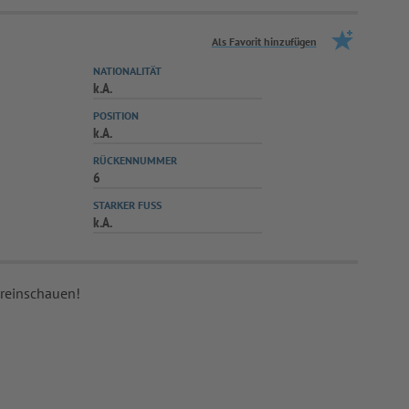
Als Favorit hinzufügen
NATIONALITÄT
k.A.
POSITION
k.A.
RÜCKENNUMMER
6
STARKER FUSS
k.A.
 reinschauen!