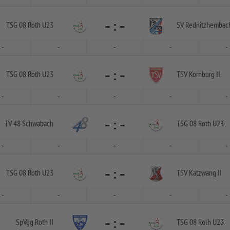
-
:
-
TSG 08 Roth U23
SV Rednitzhembach
-
-
-
-
-
-
:
-
TSG 08 Roth U23
TSV Kornburg II
-
-
-
-
-
-
:
-
TV 48 Schwabach
TSG 08 Roth U23
-
-
-
-
-
-
:
-
TSG 08 Roth U23
TSV Katzwang II
-
-
-
-
-
-
:
-
SpVgg Roth II
TSG 08 Roth U23