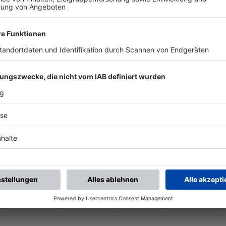
-
-
-
-
-
-
:
-
TSV Katzwang II
TSG 08 Roth U23
-
-
-
-
-
-
:
-
TSG 08 Roth U23
SpVgg Roth II
-
-
-
-
-
-
:
-
1. FC Schwand II
TSG 08 Roth U23
-
-
-
-
-
-
:
-
TSG 08 Roth U23
TSV Rittersbach
-
-
-
-
-