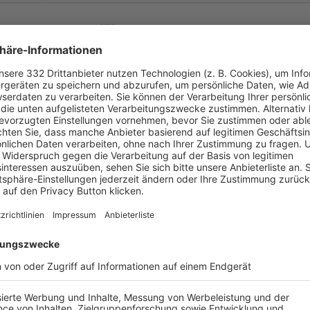
-
:
-
ch /
Büchenbach II
TSG 08 Roth U23
-
-
-
-
-
-
:
-
TSG 08 Roth U23
FC Wendelstein U2
-
-
-
-
-
-
:
-
 Rednitzhembach II
TSG 08 Roth U23
-
-
-
-
-
-
:
-
TSV Kornburg II
TSG 08 Roth U23
-
-
-
-
-
-
:
-
TSG 08 Roth U23
TV 48 Schwabach