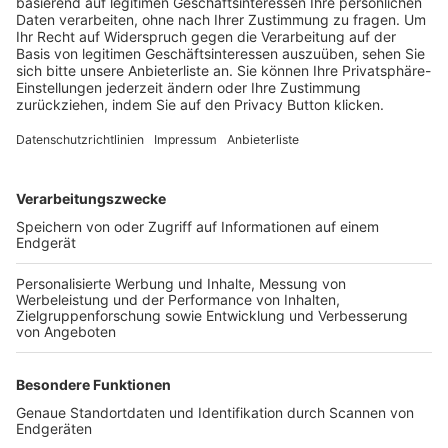
Trainerbörse
Login SpielPlus
FOLGE DEM BFV
TOP-VEREINE
TOP-PARTNER