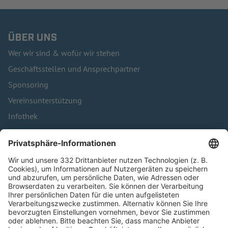
ÜBER UNS
Wer wir sind & wofür wir stehen
Geschäftsstellen und Ansprechpartner
Sponsoring
Vereinsunterstützung
Infothek
Kontakt
HÄUFIG BESUCHTE SEITEN
Pässe und Vereinswechsel
Trainerausbildung
Schulungsangebot Vereinsmitarbeiter
BFV-Geschäftsstellen