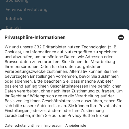
Sponsoring
Vereinsunterstützung
Infothek
Kontakt
HÄUFIG BESUCHTE SEITEN
Pässe und Vereinswechsel
Trainerausbildung
Schulungsangebot Vereinsmitarbeiter
BFV-Geschäftsstellen
Trainerbörse
Login SpielPlus
FOLGE DEM BFV