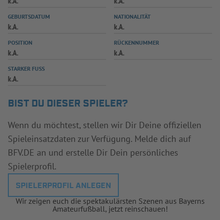
k.A.
k.A.
INFOTHEK
SPIELPLUS
GEBURTSDATUM
NATIONALITÄT
k.A.
k.A.
POSITION
RÜCKENNUMMER
k.A.
k.A.
STARKER FUSS
k.A.
BIST DU DIESER SPIELER?
Wenn du möchtest, stellen wir Dir Deine offiziellen
Spieleinsatzdaten zur Verfügung. Melde dich auf
BFV.DE an und erstelle Dir Dein persönliches
Spielerprofil.
SPIELERPROFIL ANLEGEN
Wir zeigen euch die spektakulärsten Szenen aus Bayerns
Amateurfußball, jetzt reinschauen!