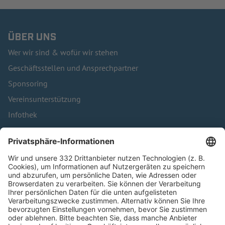
ÜBER UNS
Wer wir sind & wofür wir stehen
Geschäftsstellen und Ansprechpartner
Sponsoring
Vereinsunterstützung
Infothek
Kontakt
HÄUFIG BESUCHTE SEITEN
Pässe und Vereinswechsel
Trainerausbildung
Schulungsangebot Vereinsmitarbeiter
BFV-Geschäftsstellen