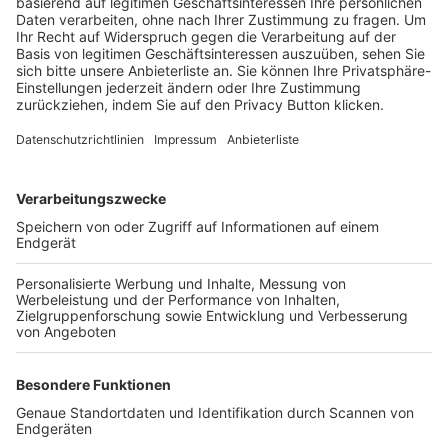
Trainerbörse
Login SpielPlus
FOLGE DEM BFV
TOP-VEREINE
TOP-PARTNER