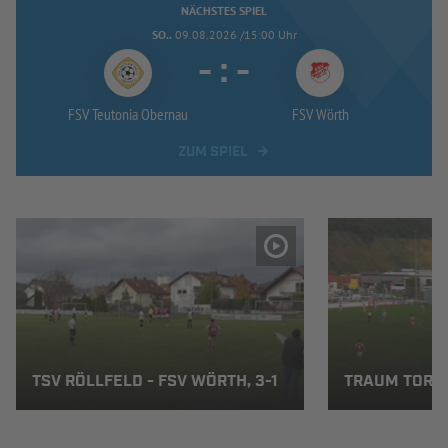
NÄCHSTES SPIEL
SO..
09.08.2026 /15:00 Uhr
-
:
-
FSV Teutonia Obernau
FSV Wörth
ZUM SPIEL
TSV RÖLLFELD - FSV WÖRTH, 3-1
TRAUM TOR, 2