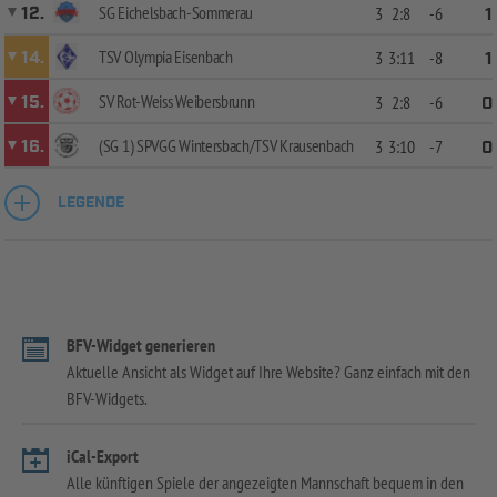
SG Eichelsbach-Sommerau
12.
3
2:8
-6
1
TSV Olympia Eisenbach
14.
3
3:11
-8
1
SV Rot-Weiss Weibersbrunn
15.
3
2:8
-6
0
(SG 1) SPVGG Wintersbach/TSV Krausenbach
16.
3
3:10
-7
0
LEGENDE
BFV-Widget generieren
Aktuelle Ansicht als Widget auf Ihre Website? Ganz einfach mit den
BFV-Widgets.
iCal-Export
Alle künftigen Spiele der angezeigten Mannschaft bequem in den