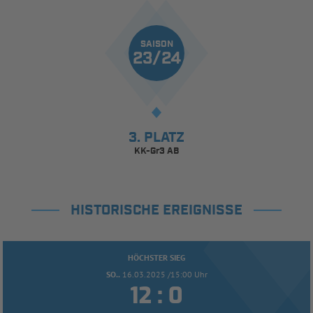
SAISON
23/24
3. PLATZ
KK-Gr3 AB
HISTORISCHE EREIGNISSE
HÖCHSTER SIEG
SO..
16.03.2025 /15:00 Uhr


: