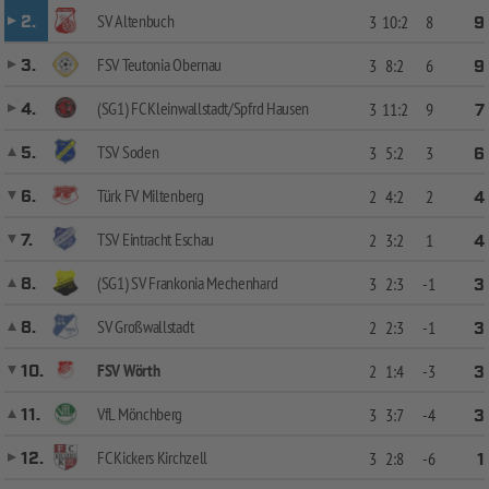
SV Altenbuch
2.
3
10:2
8
9
FSV Teutonia Obernau
3.
3
8:2
6
9
(SG1) FC Kleinwallstadt/Spfrd Hausen
4.
3
11:2
9
7
TSV Soden
5.
3
5:2
3
6
Türk FV Miltenberg
6.
2
4:2
2
4
TSV Eintracht Eschau
7.
2
3:2
1
4
(SG1) SV Frankonia Mechenhard
8.
3
2:3
-1
3
SV Großwallstadt
8.
2
2:3
-1
3
FSV Wörth
10.
2
1:4
-3
3
VfL Mönchberg
11.
3
3:7
-4
3
FC Kickers Kirchzell
12.
3
2:8
-6
1