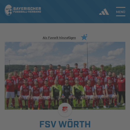
MENÜ
Jetzt einloggen
Als Favorit hinzufügen
ERGEBNISSE & WETTBEWERBE
NEUIGKEITEN
SPIELBETRIEB & VERBANDSLEBEN
AUSBILDUNG & FÖRDERUNG
DER VERBAND
FSV WÖRTH