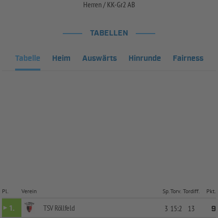
Herren / KK-Gr2 AB
TABELLEN
Tabelle
Heim
Auswärts
Hinrunde
Fairness
Pl.
Verein
Sp.
Torv.
Tordiff.
Pkt.
TSV Röllfeld
1.
3
15:2
13
9