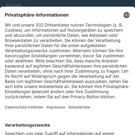
Kontakt
HÄUFIG BESUCHTE SEITEN
Pässe und Vereinswechsel
Trainerausbildung
Schulungsangebot Vereinsmitarbeiter
BFV-Geschäftsstellen
Trainerbörse
Login SpielPlus
FOLGE DEM BFV