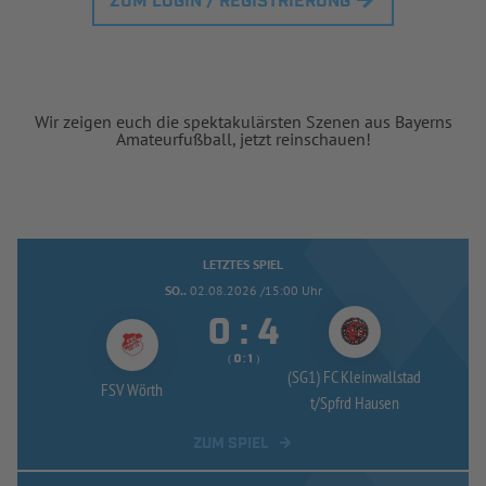
ZUM LOGIN / REGISTRIERUNG
Wir zeigen euch die spektakulärsten Szenen aus Bayerns
Amateurfußball, jetzt reinschauen!
LETZTES SPIEL
SO..
02.08.2026 /15:00 Uhr


:
( 
 )
:
(SG1) FC Kleinwallstad
FSV Wörth
t/
Spfrd Hausen
ZUM SPIEL