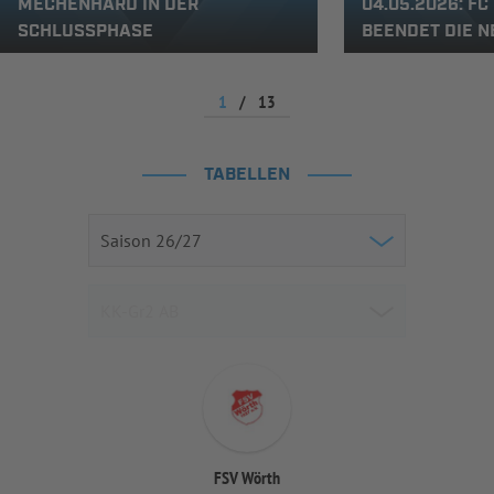
MECHENHARD IN DER
04.05.2026: FC
SCHLUSSPHASE
BEENDET DIE N
1
/
13
TABELLEN
FSV Wörth