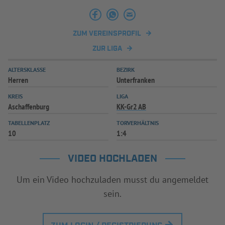
INFOTHEK
SPIELPLUS
ZUM VEREINSPROFIL
ZUR LIGA
ALTERSKLASSE
BEZIRK
Herren
Unterfranken
KREIS
LIGA
Aschaffenburg
KK-Gr2 AB
TABELLENPLATZ
TORVERHÄLTNIS
10
1:4
VIDEO HOCHLADEN
Um ein Video hochzuladen musst du angemeldet
sein.