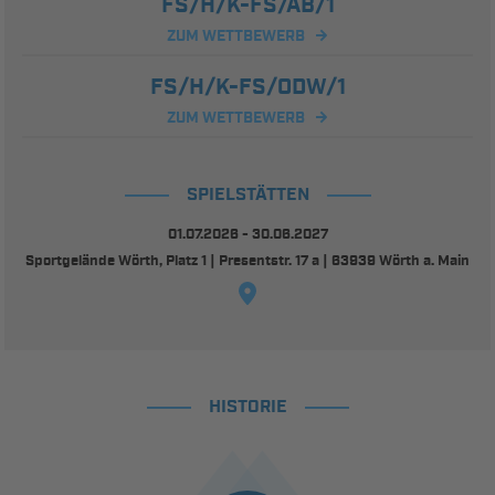
FS/H/K-FS/AB/1
ZUM WETTBEWERB
FS/H/K-FS/ODW/1
ZUM WETTBEWERB
SPIELSTÄTTEN
01.07.2026 - 30.06.2027
Sportgelände Wörth, Platz 1 | Presentstr. 17 a | 63939 Wörth a. Main
HISTORIE