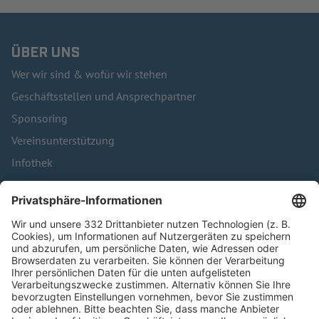
ÜBER UNS
Wer wir sind & wofür wir stehen
Geschäftsstellen und Ansprechpartner
Sponsoring
Vereinsunterstützung
Infothek
Kontakt
HÄUFIG BESUCHTE SEITEN
Pässe und Vereinswechsel
Trainerausbildung
Schulungsangebot Vereinsmitarbeiter
BFV-Geschäftsstellen