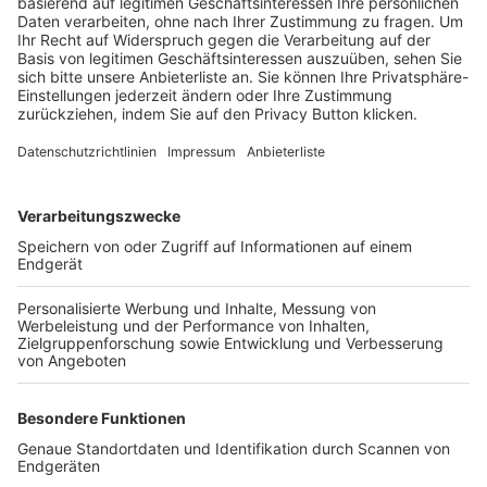
Trainerbörse
Login SpielPlus
FOLGE DEM BFV
TOP-VEREINE
TOP-PARTNER