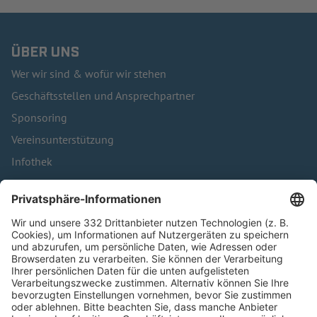
ÜBER UNS
Wer wir sind & wofür wir stehen
Geschäftsstellen und Ansprechpartner
Sponsoring
Vereinsunterstützung
Infothek
Kontakt
HÄUFIG BESUCHTE SEITEN
Pässe und Vereinswechsel
Trainerausbildung
Schulungsangebot Vereinsmitarbeiter
BFV-Geschäftsstellen