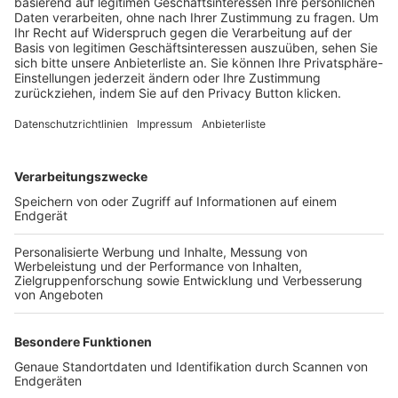
Trainerbörse
Login SpielPlus
FOLGE DEM BFV
TOP-VEREINE
TOP-PARTNER