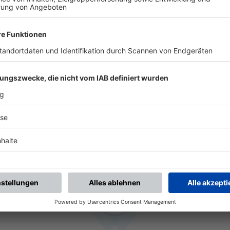
HISTORIE
STADT/MAIN
seit 2021
TSV 1913 PFLA
2020 - 2021
(11 Monate)