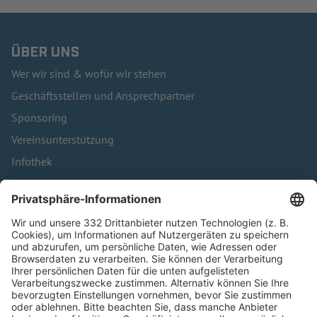
ÜBER UNS
Wer wir sind & wofür wir stehen
Geschäftsstellen und Ansprechpartner
Sponsoring
Vereinsunterstützung
Infothek
Kontakt
HÄUFIG BESUCHTE SEITEN
Pässe und Vereinswechsel
Trainerausbildung
Schulungsangebot Vereinsmitarbeiter
BFV-Geschäftsstellen