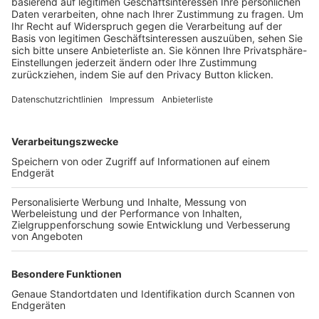
Trainerbörse
Login SpielPlus
FOLGE DEM BFV
TOP-VEREINE
TOP-PARTNER