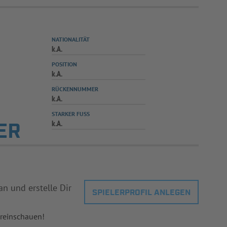
NATIONALITÄT
k.A.
POSITION
k.A.
RÜCKENNUMMER
k.A.
STARKER FUSS
k.A.
ER
an und erstelle Dir
SPIELERPROFIL ANLEGEN
 reinschauen!