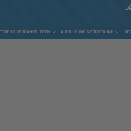
ETRIEB & VERBANDSLEBEN
AUSBILDUNG & FÖRDERUNG
DE