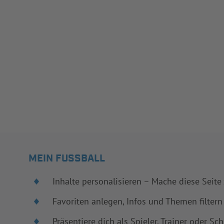
MEIN FUSSBALL
Inhalte personalisieren – Mache diese Seite
Favoriten anlegen, Infos und Themen filtern
Präsentiere dich als Spieler, Trainer oder Sch