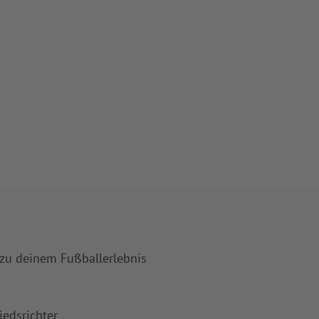
 zu deinem Fußballerlebnis
iedsrichter