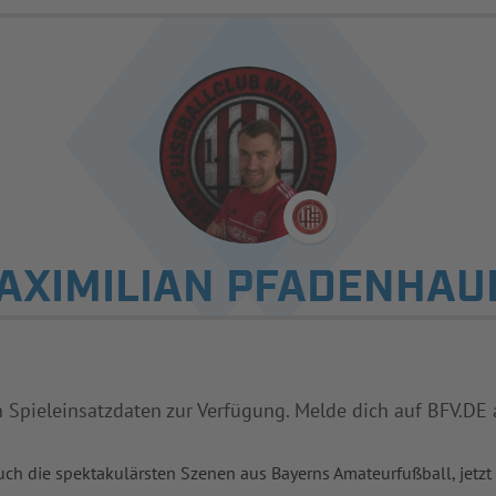
AXIMILIAN PFADENHAU
n Spieleinsatzdaten zur Verfügung. Melde dich auf BFV.DE 
uch die spektakulärsten Szenen aus Bayerns Amateurfußball, jetzt