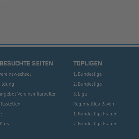
 BESUCHTE SEITEN
TOPLIGEN
Vereinswechsel
1. Bundesliga
bildung
2. Bundesliga
ngebot Vereinsmitarbeiter
3. Liga
ftsstellen
Regionalliga Bayern
e
1. Bundesliga Frauen
lPlus
2. Bundesliga Frauen