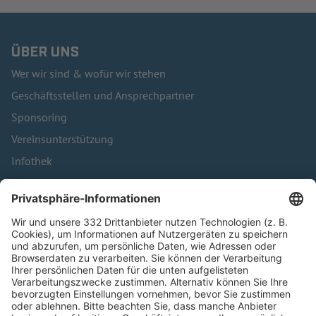
ÜBER UNS
Wer wir sind & wofür wir stehen
Geschäftsstellen und Ansprechpartner
Sponsoring
Vereinsunterstützung
Infothek
Kontakt
HÄUFIG BESUCHTE SEITEN
Pässe und Vereinswechsel
Trainerausbildung
Schulungsangebot Vereinsmitarbeiter
BFV-Geschäftsstellen