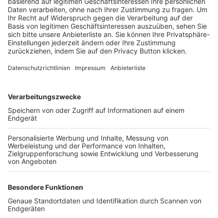
Trainerbörse
Login SpielPlus
FOLGE DEM BFV
TOP-VEREINE
TOP-PARTNER