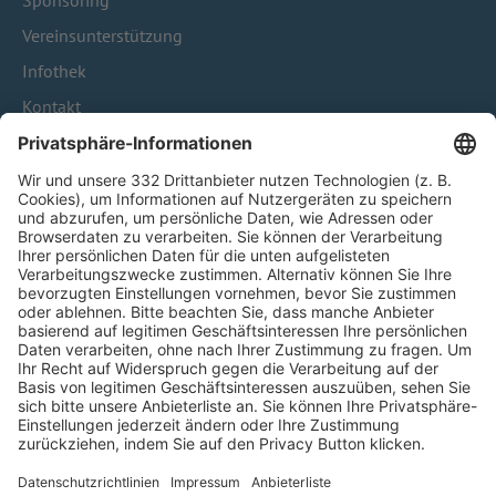
Sponsoring
Vereinsunterstützung
Infothek
Kontakt
HÄUFIG BESUCHTE SEITEN
Pässe und Vereinswechsel
Trainerausbildung
Schulungsangebot Vereinsmitarbeiter
BFV-Geschäftsstellen
Trainerbörse
Login SpielPlus
FOLGE DEM BFV