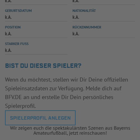
k.A.
k.A.
INFOTHEK
SPIELPLUS
GEBURTSDATUM
NATIONALITÄT
k.A.
k.A.
POSITION
RÜCKENNUMMER
k.A.
k.A.
STARKER FUSS
k.A.
BIST DU DIESER SPIELER?
Wenn du möchtest, stellen wir Dir Deine offiziellen
Spieleinsatzdaten zur Verfügung. Melde dich auf
BFV.DE an und erstelle Dir Dein persönliches
Spielerprofil.
SPIELERPROFIL ANLEGEN
Wir zeigen euch die spektakulärsten Szenen aus Bayerns
Amateurfußball, jetzt reinschauen!