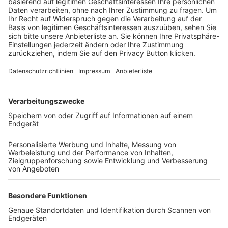
Trainerbörse
Login SpielPlus
FOLGE DEM BFV
TOP-VEREINE
TOP-PARTNER