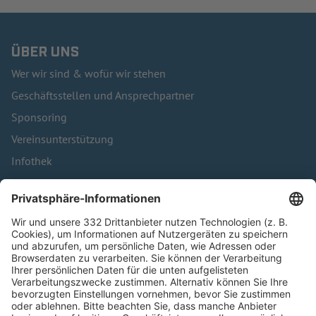
ÜBER UNS
Wer wir sind & wofür wir stehen
Geschäftsstellen und Ansprechpartner
Sponsoring
Vereinsunterstützung
Infothek
Kontakt
HÄUFIG BESUCHTE SEITEN
Pässe und Vereinswechsel
Trainerausbildung
Schulungsangebot Vereinsmitarbeiter
BFV-Geschäftsstellen