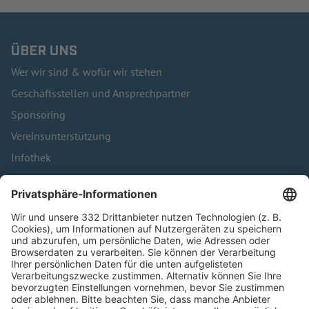
ÜBER UNS
Wer wir sind & wofür wir stehen
Geschäftsstellen und Ansprechpartner
Sponsoring
Vereinsunterstützung
Infothek
Kontakt
HÄUFIG BESUCHTE SEITEN
Pässe und Vereinswechsel
Trainerausbildung
Schulungsangebot Vereinsmitarbeiter
BFV-Geschäftsstellen