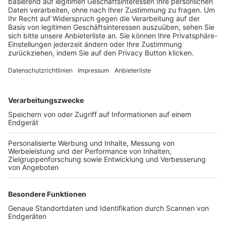
Trainerbörse
Login SpielPlus
FOLGE DEM BFV
TOP-VEREINE
TOP-PARTNER