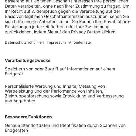
Trainerbörse
Login SpielPlus
FOLGE DEM BFV
TOP-VEREINE
TOP-PARTNER