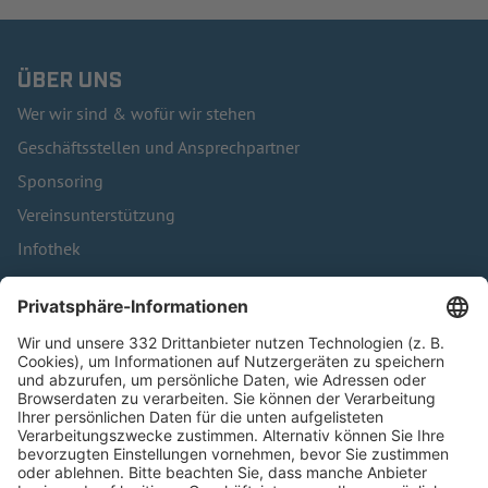
ÜBER UNS
Wer wir sind & wofür wir stehen
Geschäftsstellen und Ansprechpartner
Sponsoring
Vereinsunterstützung
Infothek
Kontakt
HÄUFIG BESUCHTE SEITEN
Pässe und Vereinswechsel
Trainerausbildung
Schulungsangebot Vereinsmitarbeiter
BFV-Geschäftsstellen