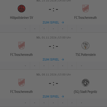
SO..
25.10.2026 /14:00 Uhr
-
:
-
Hiltpoltsteiner SV
FC Troschenreuth
ZUM SPIEL
-
-
-
-
-
-
-
SO..
01.11.2026 /13:00 Uhr
-
:
-
FC Troschenreuth
TSC Pottenstein
ZUM SPIEL
-
-
-
-
-
-
-
SO..
08.11.2026 /13:00 Uhr
-
:
-
FC Troschenreuth
(SG) Stadt Pegnitz
ZUM SPIEL
-
-
-
-
-
-
-