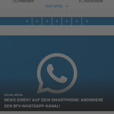
TSC Pottenstein
FC Troschenreuth
ZUM SPIEL
-
-
-
-
-
-
-
0
0
0
0
0
0
0
SOCIAL MEDIA
NEWS DIREKT AUF DEIN SMARTPHONE: ABONNIERE
DEN BFV-WHATSAPP-KANAL!