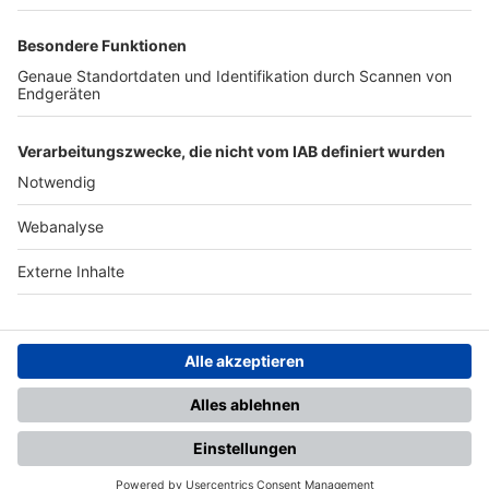
TOP-PARTNER
SFV
DFB
UEFA
FIFA
Nutzungsbedingungen
Datenschutz
Impressum