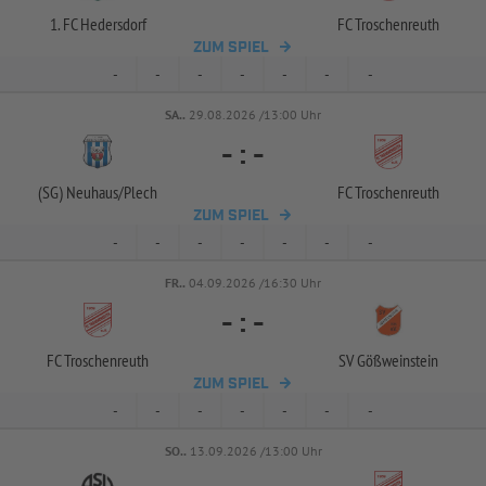
1. FC Hedersdorf
FC Troschenreuth
ZUM SPIEL
-
-
-
-
-
-
-
SA..
29.08.2026 /13:00 Uhr
-
:
-
(SG) Neuhaus/
Plech
FC Troschenreuth
ZUM SPIEL
-
-
-
-
-
-
-
FR..
04.09.2026 /16:30 Uhr
-
:
-
FC Troschenreuth
SV Gößweinstein
ZUM SPIEL
-
-
-
-
-
-
-
SO..
13.09.2026 /13:00 Uhr