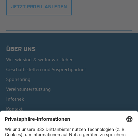
JETZT PROFIL ANLEGEN
ÜBER UNS
Wer wir sind & wofür wir stehen
Geschäftsstellen und Ansprechpartner
Sponsoring
Vereinsunterstützung
Infothek
Kontakt
HÄUFIG BESUCHTE SEITEN
Pässe und Vereinswechsel