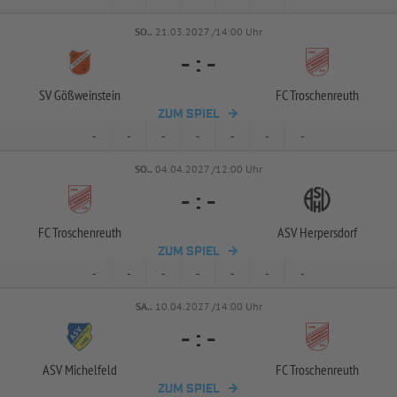
SO..
21.03.2027 /14:00 Uhr
-
:
-
SV Gößweinstein
FC Troschenreuth
ZUM SPIEL
-
-
-
-
-
-
-
SO..
04.04.2027 /12:00 Uhr
-
:
-
FC Troschenreuth
ASV Herpersdorf
ZUM SPIEL
-
-
-
-
-
-
-
SA..
10.04.2027 /14:00 Uhr
-
:
-
ASV Michelfeld
FC Troschenreuth
ZUM SPIEL