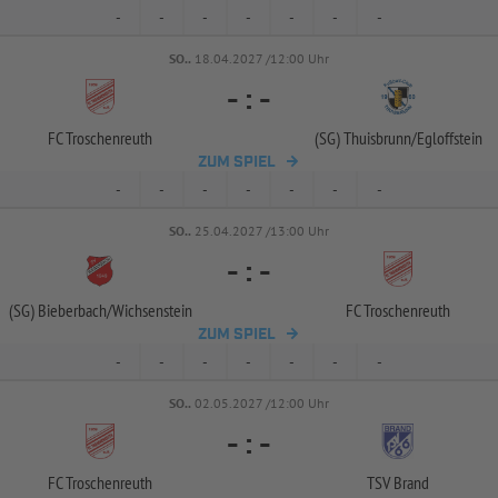
-
-
-
-
-
-
-
SO..
18.04.2027 /12:00 Uhr
-
:
-
FC Troschenreuth
(SG) Thuisbrunn/
Egloffstein
ZUM SPIEL
-
-
-
-
-
-
-
SO..
25.04.2027 /13:00 Uhr
-
:
-
(SG) Bieberbach/
Wichsenstein
FC Troschenreuth
ZUM SPIEL
-
-
-
-
-
-
-
SO..
02.05.2027 /12:00 Uhr
-
:
-
FC Troschenreuth
TSV Brand