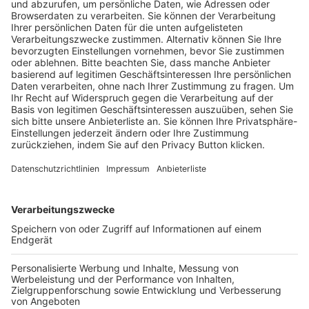
Trainerausbildung
Schulungsangebot Vereinsmitarbeiter
BFV-Geschäftsstellen
Trainerbörse
Login SpielPlus
FOLGE DEM BFV
TOP-VEREINE