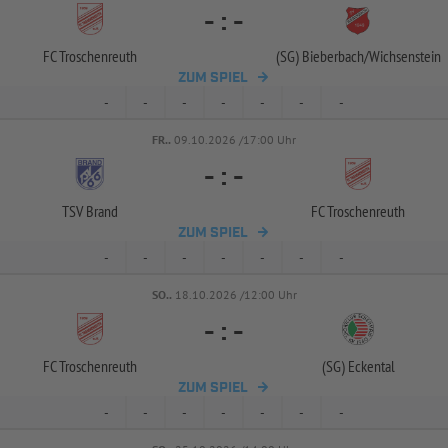
-
:
-
FC Troschenreuth
(SG) Bieberbach/
Wichsenstein
ZUM SPIEL
-
-
-
-
-
-
-
FR..
09.10.2026 /17:00 Uhr
-
:
-
TSV Brand
FC Troschenreuth
ZUM SPIEL
-
-
-
-
-
-
-
SO..
18.10.2026 /12:00 Uhr
-
:
-
FC Troschenreuth
(SG) Eckental
ZUM SPIEL
-
-
-
-
-
-
-