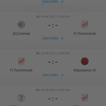
ZUM SPIEL
-
-
-
-
-
-
-
SO..
09.05.2027 /13:00 Uhr
-
:
-
(SG) Eckental
FC Troschenreuth
ZUM SPIEL
-
-
-
-
-
-
-
SO..
16.05.2027 /12:00 Uhr
-
:
-
FC Troschenreuth
Hiltpoltsteiner SV
ZUM SPIEL
-
-
-
-
-
-
-
SO..
23.05.2027 /13:00 Uhr
-
:
-