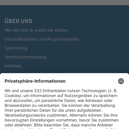
ÜBER UNS
Wer wir sind & wofür wir stehen
Geschäftsstellen und Ansprechpartner
Sponsoring
Vereinsunterstützung
Infothek
Kontakt
HÄUFIG BESUCHTE SEITEN
Pässe und Vereinswechsel
Trainerausbildung
Schulungsangebot Vereinsmitarbeiter
BFV-Geschäftsstellen