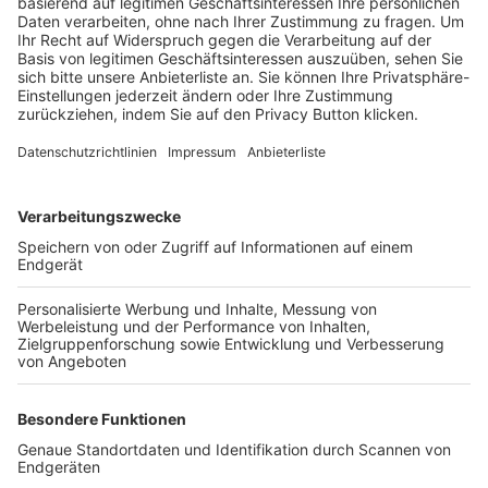
Trainerbörse
Login SpielPlus
FOLGE DEM BFV
TOP-VEREINE
TOP-PARTNER