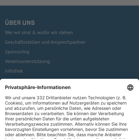
ÜBER UNS
Wer wir sind & wofür wir stehen
Geschäftsstellen und Ansprechpartner
Sponsoring
Vereinsunterstützung
Infothek
Kontakt
HÄUFIG BESUCHTE SEITEN
Pässe und Vereinswechsel
Trainerausbildung
Schulungsangebot Vereinsmitarbeiter
BFV-Geschäftsstellen