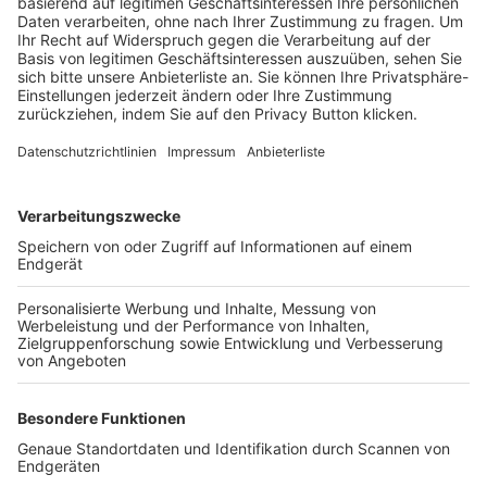
Trainerbörse
Login SpielPlus
FOLGE DEM BFV
TOP-VEREINE
TOP-PARTNER